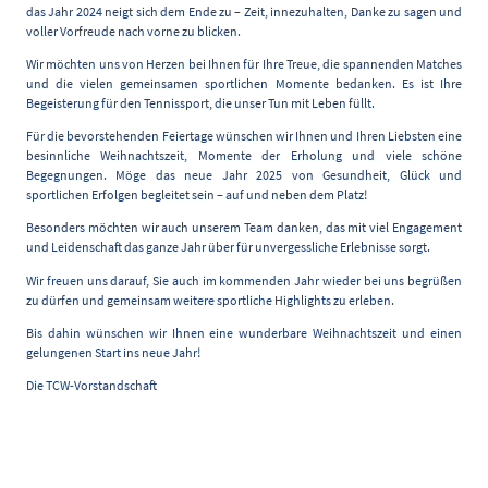
das Jahr 2024 neigt sich dem Ende zu – Zeit, innezuhalten, Danke zu sagen und
voller Vorfreude nach vorne zu blicken.
Wir möchten uns von Herzen bei Ihnen für Ihre Treue, die spannenden Matches
und die vielen gemeinsamen sportlichen Momente bedanken. Es ist Ihre
Begeisterung für den Tennissport, die unser Tun mit Leben füllt.
Für die bevorstehenden Feiertage wünschen wir Ihnen und Ihren Liebsten eine
besinnliche Weihnachtszeit, Momente der Erholung und viele schöne
Begegnungen. Möge das neue Jahr 2025 von Gesundheit, Glück und
sportlichen Erfolgen begleitet sein – auf und neben dem Platz!
Besonders möchten wir auch unserem Team danken, das mit viel Engagement
und Leidenschaft das ganze Jahr über für unvergessliche Erlebnisse sorgt.
Wir freuen uns darauf, Sie auch im kommenden Jahr wieder bei uns begrüßen
zu dürfen und gemeinsam weitere sportliche Highlights zu erleben.
Bis dahin wünschen wir Ihnen eine wunderbare Weihnachtszeit und einen
gelungenen Start ins neue Jahr!
Die TCW-Vorstandschaft