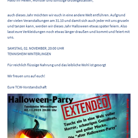
Hallo ihr Hexen, Monster und sonstige Gruselgestallten,
auch dieses Jahr möchten wir euch in eine andere Welt entführen. Aufgrund
der vielen Veranstaltungen am 31.10 und damit sich auch jeder mit uns gruseln
und tanzen kann, werden wir dieses Jahr Halloween etwas später feiern. Also
lasst eure Verkleidungen noch etwas länger draußen und kommt und feiert mit
uns.
SAMSTAG, 02. NOVEMBER, 20:00 UHR
TENNISHEIM WINTERLINGEN
Für reichlich flüssige Nahrung und das leibliche Wohl ist gesorgt
Wir freuen uns auf euch!
Eure TCW-Vorstandschaft