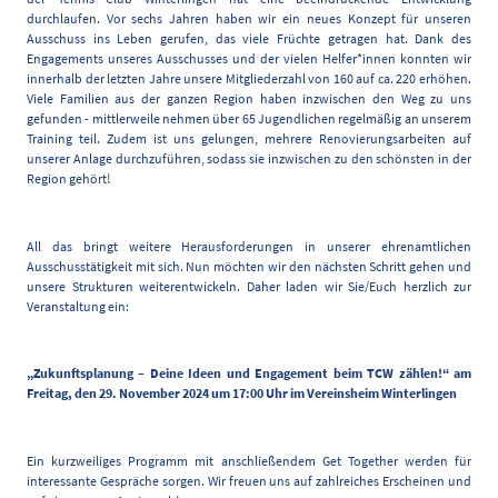
durchlaufen. Vor sechs Jahren haben wir ein neues Konzept für unseren
Ausschuss ins Leben gerufen, das viele Früchte getragen hat. Dank des
Engagements unseres Ausschusses und der vielen Helfer*innen konnten wir
innerhalb der letzten Jahre unsere Mitgliederzahl von 160 auf ca. 220 erhöhen.
Viele Familien aus der ganzen Region haben inzwischen den Weg zu uns
gefunden - mittlerweile nehmen über 65 Jugendlichen regelmäßig an unserem
Training teil. Zudem ist uns gelungen, mehrere Renovierungsarbeiten auf
unserer Anlage durchzuführen, sodass sie inzwischen zu den schönsten in der
Region gehört!
All das bringt weitere Herausforderungen in unserer ehrenamtlichen
Ausschusstätigkeit mit sich. Nun möchten wir den nächsten Schritt gehen und
unsere Strukturen weiterentwickeln. Daher laden wir Sie/Euch herzlich zur
Veranstaltung ein:
„Zukunftsplanung – Deine Ideen und Engagement beim TCW zählen!“ am
Freitag, den 29. November 2024 um 17:00 Uhr im Vereinsheim Winterlingen
Ein kurzweiliges Programm mit anschließendem Get Together werden für
interessante Gespräche sorgen. Wir freuen uns auf zahlreiches Erscheinen und