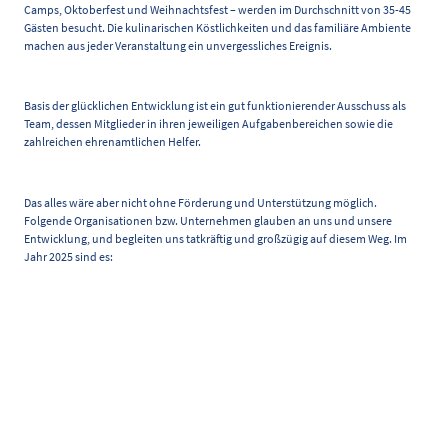
Camps, Oktoberfest und Weihnachtsfest – werden im Durchschnitt von 35-45
Gästen besucht. Die kulinarischen Köstlichkeiten und das familiäre Ambiente
machen aus jeder Veranstaltung ein unvergessliches Ereignis.
Basis der glücklichen Entwicklung ist ein gut funktionierender Ausschuss als
Team, dessen Mitglieder in ihren jeweiligen Aufgabenbereichen sowie die
zahlreichen ehrenamtlichen Helfer.
Das alles wäre aber nicht ohne Förderung und Unterstützung möglich.
Folgende Organisationen bzw. Unternehmen glauben an uns und unsere
Entwicklung, und begleiten uns tatkräftig und großzügig auf diesem Weg. Im
Jahr 2025 sind es: